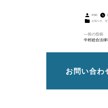
投
KND
稿
者:
カ
お知らせ
、
交
テ
ゴ
リ
ー:
投
前
前の投稿
稿
の
中村総合法律
ナ
ビ
投
ゲ
稿:
ー
シ
ョ
ン
お問い合わ