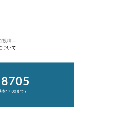
次
の投稿
の
について
投
稿:
-8705
基本17:00まで）