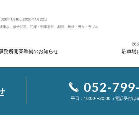
2020年1月16日
2020年1月22日
通事故
、
借金問題
、
犯罪・刑事事件
、
相続
、
離婚・男女トラブル
次
事務所開業準備のお知らせ
駐車場
052-799
せ
10:00〜20:00（電話受付は