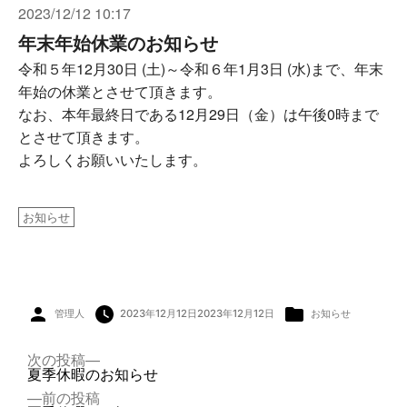
2023/12/12 10:17
年末年始休業のお知らせ
令和５年12月30日 (土)～令和６年1月3日 (水)まで、年末
年始の休業とさせて頂きます。
なお、本年最終日である12月29日（金）は午後0時まで
とさせて頂きます。
よろしくお願いいたします。
お知らせ
投
カ
管理人
2023年12月12日
2023年12月12日
お知らせ
稿
テ
者:
ゴ
リ
ー:
投
次
次の投稿
稿
の
夏季休暇のお知らせ
ナ
投
前
前の投稿
ビ
稿: