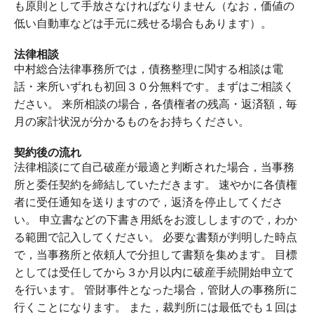
も原則として手放さなければなりません（なお，価値の
低い自動車などは手元に残せる場合もあります）。
法律相談
中村総合法律事務所では，債務整理に関する相談は電
話・来所いずれも初回３０分無料です。まずはご相談く
ださい。 来所相談の場合，各債権者の残高・返済額，毎
月の家計状況が分かるものをお持ちください。
契約後の流れ
法律相談にて自己破産が最適と判断された場合，当事務
所と委任契約を締結していただきます。 速やかに各債権
者に受任通知を送りますので，返済を停止してくださ
い。 申立書などの下書き用紙をお渡ししますので，わか
る範囲で記入してください。 必要な書類が判明した時点
で，当事務所と依頼人で分担して書類を集めます。 目標
としては受任してから３か月以内に破産手続開始申立て
を行います。 管財事件となった場合，管財人の事務所に
行くことになります。 また，裁判所には最低でも１回は