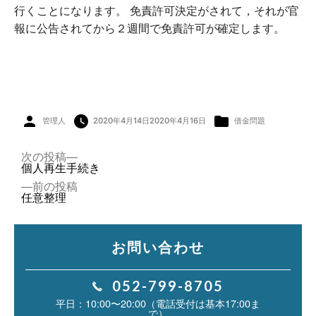
行くことになります。 免責許可決定がされて，それが官
報に公告されてから２週間で免責許可が確定します。
投
カ
管理人
2020年4月14日
2020年4月16日
借金問題
稿
テ
者:
ゴ
リ
ー:
投
次
次の投稿
稿
の
個人再生手続き
ナ
投
前
前の投稿
ビ
稿:
の
任意整理
ゲ
投
ー
稿:
シ
ョ
お問い合わせ
ン
052-799-8705
10:00〜20:00（電話受付は基本17:00ま
で）