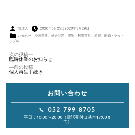
投
管理人
2020年5月25日
2020年5月29日
稿
者:
カ
お知らせ
、
交通事故
、
借金問題
、
犯罪・刑事事件
、
相続
、
離婚・男女ト
テ
ゴ
ラブル
リ
ー:
投
次
次の投稿
稿
の
臨時休業のお知らせ
ナ
投
前
前の投稿
ビ
稿:
の
個人再生手続き
ゲ
投
ー
稿:
シ
ョ
お問い合わせ
ン
052-799-8705
10:00〜20:00（電話受付は基本17:00ま
で）